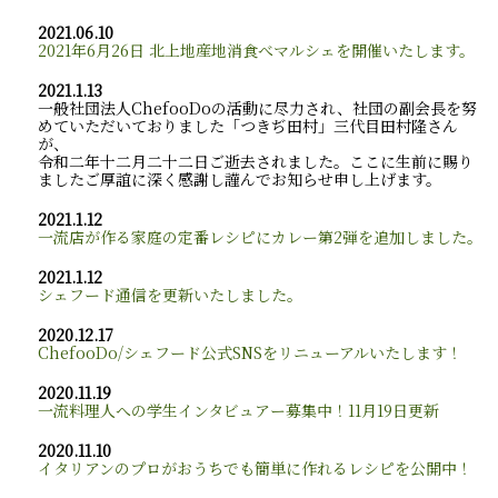
2021.06.10
2021年6月26日 北上地産地消食べマルシェを開催いたします。
2021.1.13
一般社団法人ChefooDoの活動に尽力され、社団の副会長を努
めていただいておりました「つきぢ田村」三代目田村隆さん
が、
令和二年十二月二十二日ご逝去されました。ここに生前に賜り
ましたご厚誼に深く感謝し謹んでお知らせ申し上げます。
2021.1.12
一流店が作る家庭の定番レシピにカレー第2弾を追加しました。
2021.1.12
シェフード通信を更新いたしました。
2020.12.17
ChefooDo/シェフード公式SNSをリニューアルいたします！
2020.11.19
一流料理人への学生インタビュアー募集中！11月19日更新
2020.11.10
イタリアンのプロがおうちでも簡単に作れるレシピを公開中！