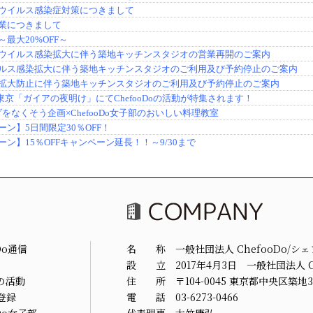
Do通信
名 称 一般社団法人 ChefooDo/シ
設 立 2017年4月3日 一般社団法人 Ch
の活動
住 所 〒104-0045 東京都中央区築地3-
登録
電 話 03-6273-0466
oDo女子部
代表理事 大竹康弘